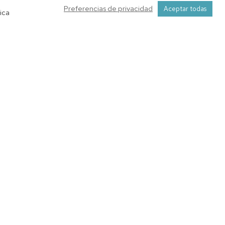
Preferencias de privacidad
Aceptar todas
ica
Canales temáticos
 España
 Extremadura
Buscandorespuestas.com
diterráneo
Tendencias21
Compramejor
Badajoz
Fórmula 1
ña
Iberempleos
oruña
Lotería Navidad
Murcia
Neomotor
Málaga
Premios Goya
Zamora
Premios Oscar
Tucasa
Coches de Ocasión
g
Cambalache