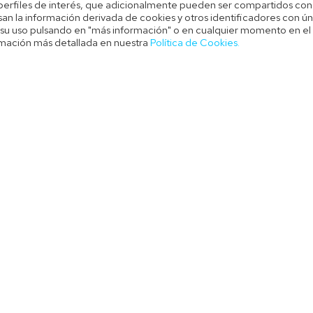
 perfiles de interés, que adicionalmente pueden ser compartidos con
an la información derivada de cookies y otros identificadores con ún
Otras webs de Prensa Ibérica Media:
r su uso pulsando en "más información" o en cualquier momento en el
Revistas
El Periódico de
ormación más detallada en nuestra
Política de Cookies.
El Periódico de
Cuore
 cookies
El Periódico Me
Stilo
dad
Faro de Vigo
Viajar
urso
La Crónica de 
Woman
La Nueva Espa
Prensa
La Opinión A C
La Opinión de 
Diari de Girona
La Opinión de 
Diario de Córdoba
La Opinión de 
Diario de Ibiza
La Provincia
Diario Información
Levante - EMV
Diario de Mallorca
Mallorca Zeitun
El Día
Regio7
Empordá
Sport
El Periódico de Aragón
Superdeporte
El Periódico