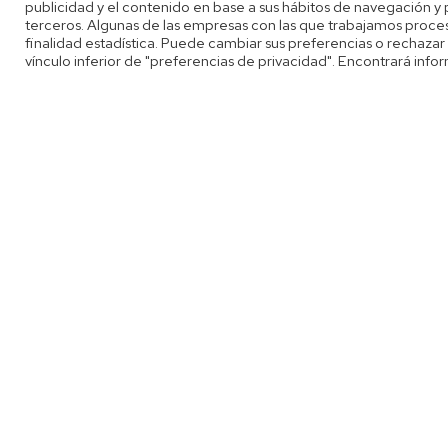
publicidad y el contenido en base a sus hábitos de navegación y
terceros. Algunas de las empresas con las que trabajamos proces
finalidad estadística. Puede cambiar sus preferencias o rechaza
Quiénes somos
vínculo inferior de "preferencias de privacidad". Encontrará inf
Aviso legal
Política de privacidad y
Preferencias de privaci
Bases legales del conc
Publicidad
Contacto